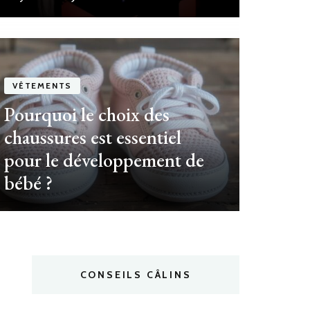
VÊTEMENTS
MAT
Pourquoi le choix des
Qu
chaussures est essentiel
pour le développement de
be
bébé ?
CONSEILS CÂLINS